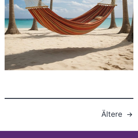
Seitennummerierung
Ältere
der