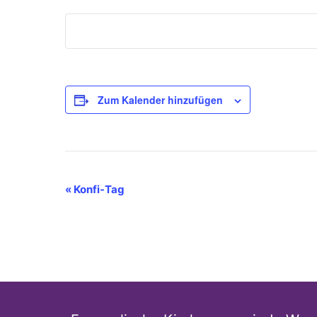
Zum Kalender hinzufügen
Veranstaltung-
«
Konfi-Tag
Navigation