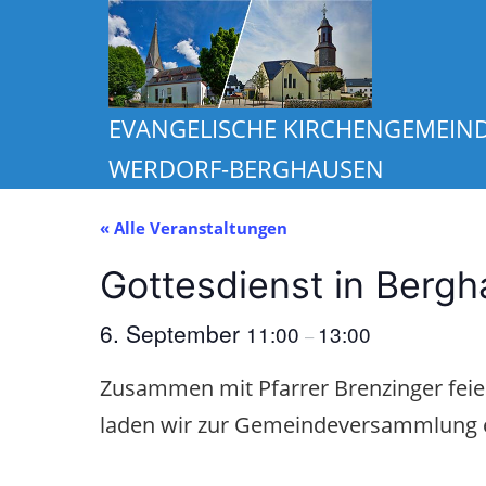
Zum
Inhalt
springen
EVANGELISCHE KIRCHENGEMEIN
WERDORF-BERGHAUSEN
« Alle Veranstaltungen
Gottesdienst in Ber
6. September
11:00
13:00
–
Zusammen mit Pfarrer Brenzinger feier
laden wir zur Gemeindeversammlung e