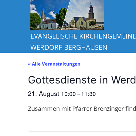
Zum
Inhalt
springen
EVANGELISCHE KIRCHENGEMEIN
WERDORF-BERGHAUSEN
« Alle Veranstaltungen
Gottesdienste in Werd
21. August
10:00
11:30
–
Zusammen mit Pfarrer Brenzinger find